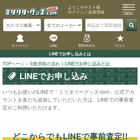
ようこそゲスト様
ログイン
／
会員登録
×
メ
ニ
マイページ
LINE
買取申込み
口コミ
ュ
ー
LINEでお申し込みとは
TOPページ
宅配買取の流れ
LINEでお申し込みとは
LINEでお申し込み
宅
配
いつもお使いのLINEで「ミリタリーグッズ.com」公式アカ
買
ウントを友だち追加していただいた方は、LINEでの事前査
取
定がご利用いただけます。
の
や
り
どこからでもLINEで事前査定!!
方