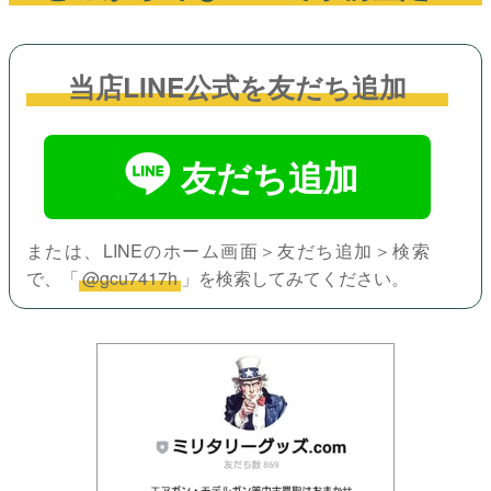
大
当店LINE公式を友だち追加
量
買
取
友だち追加
ボ
ー
ナ
または、LINEのホーム画面＞友だち追加＞検索
ス
で、「
@gcu7417h
」を検索してみてください。
レ
ビ
ュ
ー
ボ