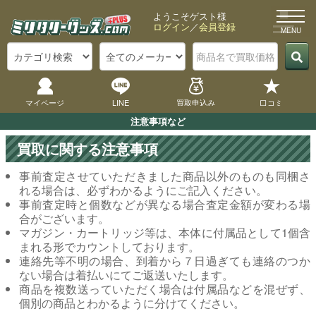
ようこそゲスト様
ログイン
／
会員登録
×
メ
ニ
マイページ
LINE
買取申込み
口コミ
ュ
ー
注意事項など
買取に関する注意事項
事前査定させていただきました商品以外のものも同梱さ
宅
れる場合は、必ずわかるようにご記入ください。
配
事前査定時と個数などが異なる場合査定金額が変わる場
合がございます。
買
マガジン・カートリッジ等は、本体に付属品として1個含
取
まれる形でカウントしております。
の
連絡先等不明の場合、到着から７日過ぎても連絡のつか
や
ない場合は着払いにてご返送いたします。
商品を複数送っていただく場合は付属品などを混ぜず、
り
個別の商品とわかるように分けてください。
方