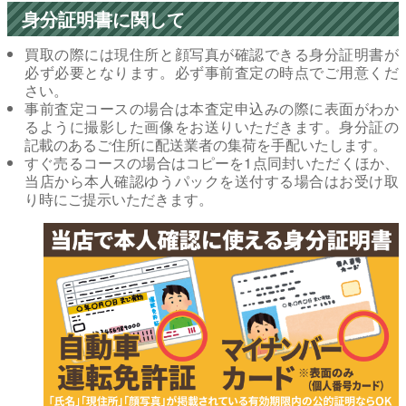
身分証明書に関して
買取の際には現住所と顔写真が確認できる身分証明書が
大
必ず必要となります。必ず事前査定の時点でご用意くだ
量
さい。
事前査定コースの場合は本査定申込みの際に表面がわか
買
るように撮影した画像をお送りいただきます。身分証の
取
記載のあるご住所に配送業者の集荷を手配いたします。
ボ
すぐ売るコースの場合はコピーを1点同封いただくほか、
ー
当店から本人確認ゆうパックを送付する場合はお受け取
り時にご提示いただきます。
ナ
ス
レ
ビ
ュ
ー
ボ