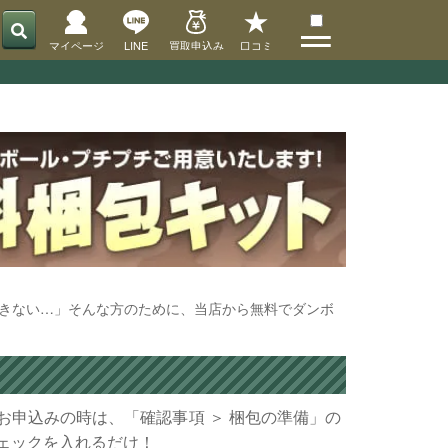
マイページ
LINE
買取申込み
口コミ
×
メ
ニ
ュ
ー
宅
配
きない…」そんな方のために、当店から無料でダンボ
買
取
の
や
り
お申込みの時は、「確認事項 ＞ 梱包の準備」の
方
ェックを入れるだけ！