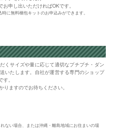
でお申し出いただければOKです。
込時に無料梱包キットのお申込みができます。
大
量
買
取
ボ
ー
だくサイズや量に応じて適切なプチプチ・ダン
ナ
送いたします。自社が運営する専門のショップ
ス
です。
かかりますのでお待ちください。
レ
ビ
ュ
ー
含まれない場合、または沖縄・離島地域にお住まいの場
ボ