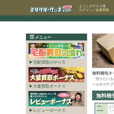
ようこそゲスト様
ログイン
／
会員登録
メニュー
宅配買取のやり方
無料梱包キ
「売りたいも
ールやプチプ
大量買取ボーナス
無料梱
レビューボーナス