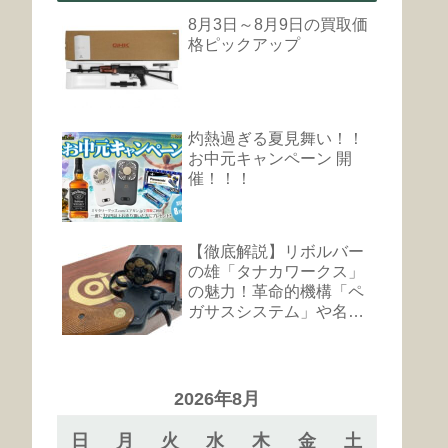
8月3日～8月9日の買取価
格ピックアップ
灼熱過ぎる夏見舞い！！
お中元キャンペーン 開
催！！！
【徹底解説】リボルバー
の雄「タナカワークス」
の魅力！革命的機構「ペ
ガサスシステム」や名銃
まとめ
2026年8月
日
月
火
水
木
金
土