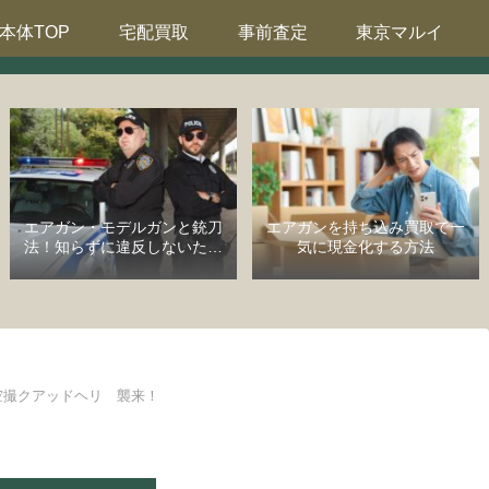
本体TOP
宅配買取
事前査定
東京マルイ
エアガン・モデルガンと銃刀
エアガンを持ち込み買取で一
法！知らずに違反しないため
気に現金化する方法
の完全ガイド
空撮クアッドヘリ 襲来！