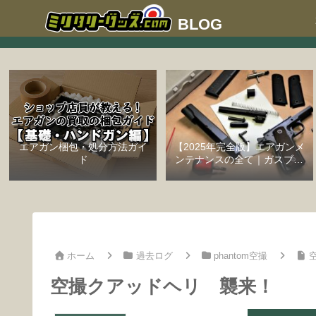
エアガン梱包・処分方法ガイ
【2025年完全版】エアガンメ
ド
ンテナンスの全て｜ガスブロ
ーバックハンドガン編
ホーム
過去ログ
phantom空撮
空撮クアッドヘリ 襲来！