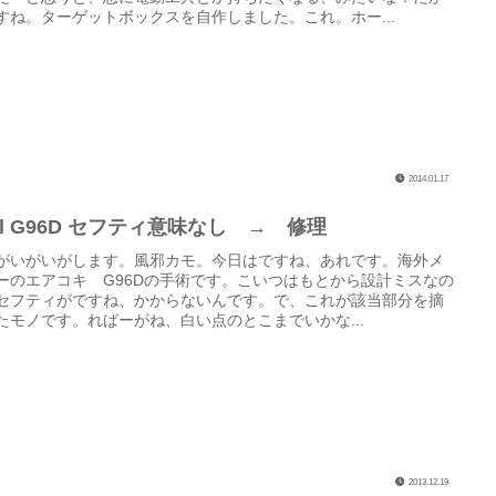
すね。ターゲットボックスを自作しました。これ。ホー...
2014.01.17
ll G96D セフティ意味なし → 修理
がいがいがします。風邪カモ。今日はですね、あれです。海外メ
ーのエアコキ G96Dの手術です。こいつはもとから設計ミスなの
セフティがですね、かからないんです。で、これが該当部分を摘
たモノです。ればーがね、白い点のとこまでいかな...
2013.12.19