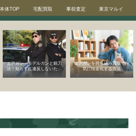
本体TOP
宅配買取
事前査定
東京マルイ
エアガン・モデルガンと銃刀
エアガンを持ち込み買取で一
法！知らずに違反しないため
気に現金化する方法
の完全ガイド