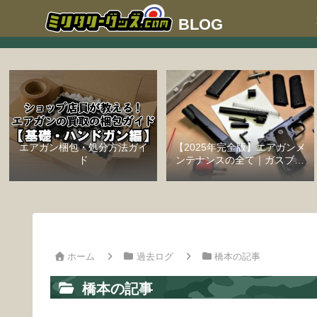
エアガン梱包・処分方法ガイ
【2025年完全版】エアガンメ
ド
ンテナンスの全て｜ガスブロ
ーバックハンドガン編
ホーム
過去ログ
橋本の記事
橋本の記事