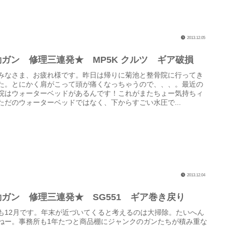
2013.12.05
動ガン 修理三連発★ MP5K クルツ ギア破損
みなさま、お疲れ様です。昨日は帰りに菊池と整骨院に行ってき
た。とにかく肩がこって頭が痛くなっちゃうので、、、。最近の
院はウォーターベッドがあるんです！これがまたちょー気持ちィ
ただのウォーターベッドではなく、下からすごい水圧で...
2013.12.04
動ガン 修理三連発★ SG551 ギア巻き戻り
も12月です。年末が近づいてくると考えるのは大掃除。たいへん
ねー。事務所も1年たつと商品棚にジャンクのガンたちが積み重な