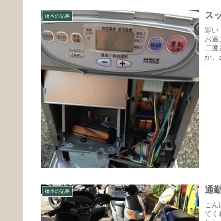
ス
橋本の記事
寒い
お過
二度
か、
通
橋本の記事
こん
てく