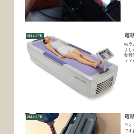
電
橋本の記事
毎度
まし
整骨
ィィ
電
橋本の記事
早く
です