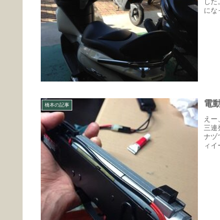
した
にな
電
橋本の記事
えー
三連
ナヅ
ィイ