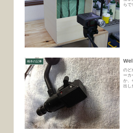
らで
We
橋本の記事
のど
ーカ
か、
出し