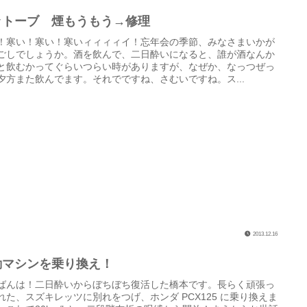
ットーブ 煙もうもう→修理
！寒い！寒い！寒いィィィィイ！忘年会の季節、みなさまいかが
ごしでしょうか。酒を飲んで、二日酔いになると、誰が酒なんか
と飲むかってぐらいつらい時がありますが、なぜか、なっつぜっ
夕方また飲んでます。それでですね、さむいですね。ス...
2013.12.16
勤マシンを乗り換え！
ばんは！二日酔いからぼちぼち復活した橋本です。長らく頑張っ
れた、スズキレッツに別れをつげ、ホンダ PCX125 に乗り換えま