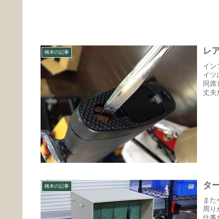
レア
橋本の記事
イン
イツ
同席
丈夫
タ
橋本の記事
また
周り
仕事