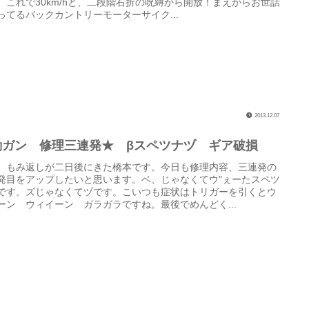
。これで30km/hと、二段階右折の呪縛から開放！まえからお世話
ってるバックカントリーモーターサイク...
2013.12.07
動ガン 修理三連発★ βスペツナヅ ギア破損
、もみ返しが二日後にきた橋本です。今日も修理内容、三連発の
発目をアップしたいと思います。ベ、じゃなくてウ"ぇーたスペツ
です。ズじゃなくてヅです。こいつも症状はトリガーを引くとウ
ーン ウィイーン ガラガラですね。最後でめんどく...