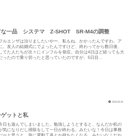
な一品 システマ Z-SHOT SR-M4の調整
フルエンザは治りましたいやー、私もね、かかったんですわ。ア
に。友人の結婚式にでよったんですけど、終わってから数日後、
してた人たちが次々にインフルを発症。自分は4日ほど経っても大
だったので乗り切ったと思っていたのですが、5日目...
2014.02.24
ーゲットと私
今日も遊んでしまいました。勉強しようとすると、なんだか机の
が気になりだし掃除をして一日が終わる。みたいな！今日は事務
だーと思うと、急に電動工具とか持ちたくなる、みたいな！だか