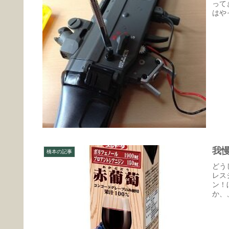
って
はや
我
橋本の記事
どう
レス
ン！
か、