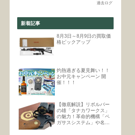
過去ログ
新着記事
8月3日～8月9日の買取価
格ピックアップ
灼熱過ぎる夏見舞い！！
お中元キャンペーン 開
催！！！
【徹底解説】リボルバー
の雄「タナカワークス」
の魅力！革命的機構「ペ
ガサスシステム」や名銃
まとめ