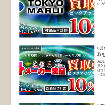
の内
6
キャンペーン告知
取を
20
買取
は海
ー製