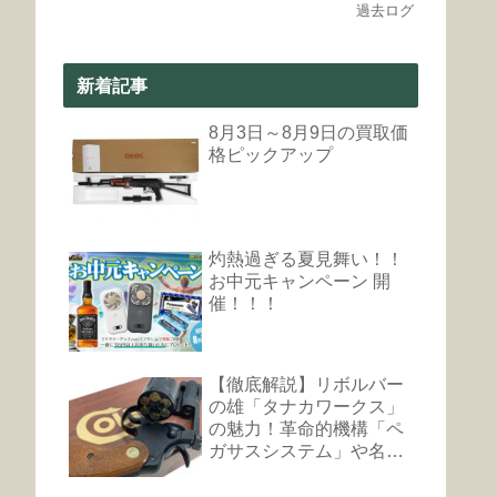
過去ログ
新着記事
8月3日～8月9日の買取価
格ピックアップ
灼熱過ぎる夏見舞い！！
お中元キャンペーン 開
催！！！
【徹底解説】リボルバー
の雄「タナカワークス」
の魅力！革命的機構「ペ
ガサスシステム」や名銃
まとめ