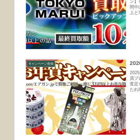
ン】
間中
上と
20
キャンペーン告知
20
員プ
査定
たれ