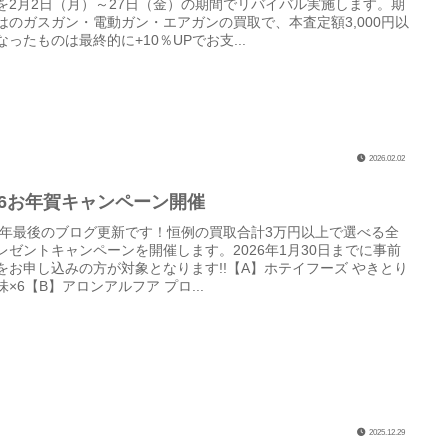
を2月2日（月）～27日（金）の期間でリバイバル実施します。期
はのガスガン・電動ガン・エアガンの買取で、本査定額3,000円以
なったものは最終的に+10％UPでお支...
2026.02.02
26お年賀キャンペーン開催
25年最後のブログ更新です！恒例の買取合計3万円以上で選べる全
レゼントキャンペーンを開催します。2026年1月30日までに事前
をお申し込みの方が対象となります!!【A】ホテイフーズ やきとり
味×6【B】アロンアルフア プロ...
2025.12.29