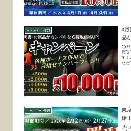
3
キャンペーン告知
品
20
買取
施！
ただ
東
キャンペーン告知
始
以前