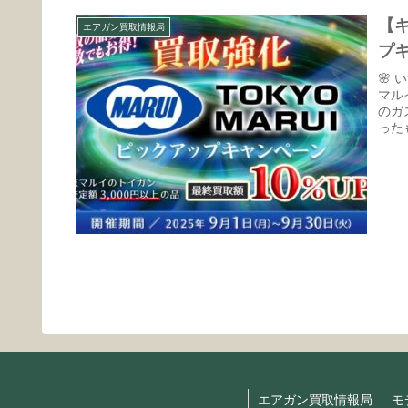
【
エアガン買取情報局
プ
🌸
マル
のガ
った
エアガン買取情報局
モ