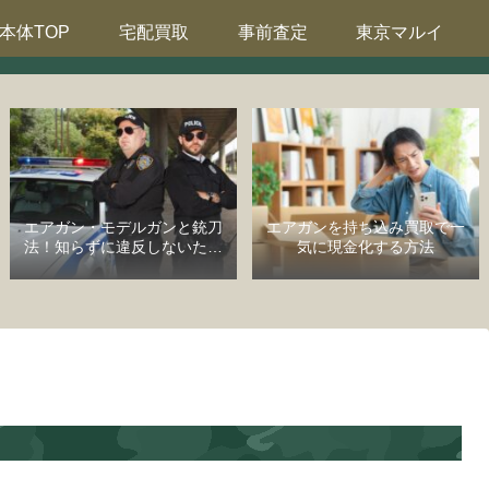
本体TOP
宅配買取
事前査定
東京マルイ
エアガン・モデルガンと銃刀
エアガンを持ち込み買取で一
法！知らずに違反しないため
気に現金化する方法
の完全ガイド