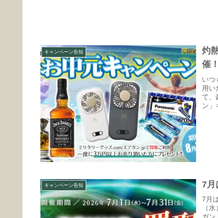
灼
キャンペーン告知
催
いつ
用い
て、
ン」
7
キャンペーン告知
7月
（水
ガン