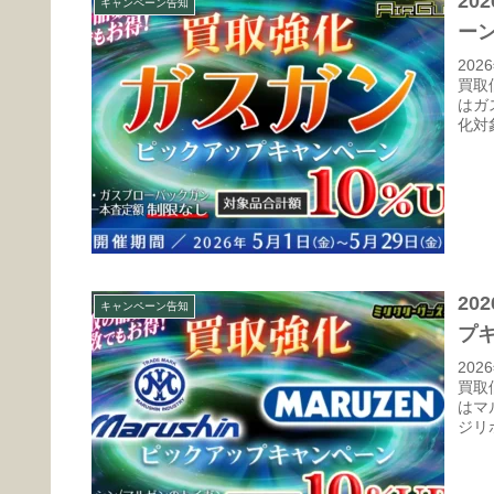
2
キャンペーン告知
ー
20
買取
はガ
化対象
2
キャンペーン告知
プ
20
買取
はマ
ジリ