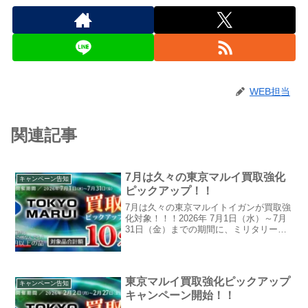
WEB担当
関連記事
7月は久々の東京マルイ買取強化
キャンペーン告知
ピックアップ！！
7月は久々の東京マルイトイガンが買取強
化対象！！！2026年 7月1日（水）～7月
31日（金）までの期間に、ミリタリーグ
ッズ.com、エアガン.jpでお申込みいただ
いた買取が対象となります。買取価格ア
ップの内訳対象品の本査定額対象品の合
計3...
東京マルイ買取強化ピックアップ
キャンペーン告知
キャンペーン開始！！