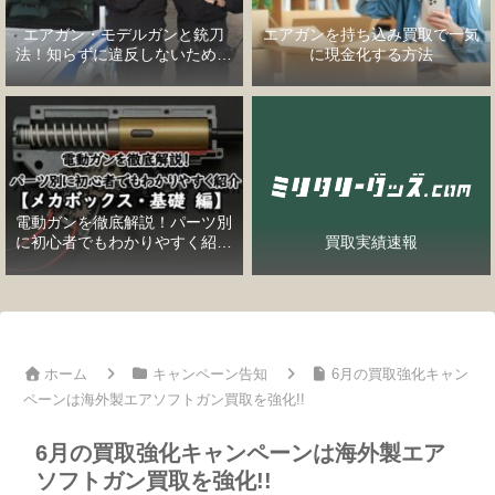
エアガン・モデルガンと銃刀
エアガンを持ち込み買取で一気
法！知らずに違反しないための
に現金化する方法
完全ガイド
電動ガンを徹底解説！パーツ別
に初心者でもわかりやすく紹介
買取実績速報
【メカボックス・基礎編】
ホーム
キャンペーン告知
6月の買取強化キャン
ペーンは海外製エアソフトガン買取を強化!!
6月の買取強化キャンペーンは海外製エア
ソフトガン買取を強化!!