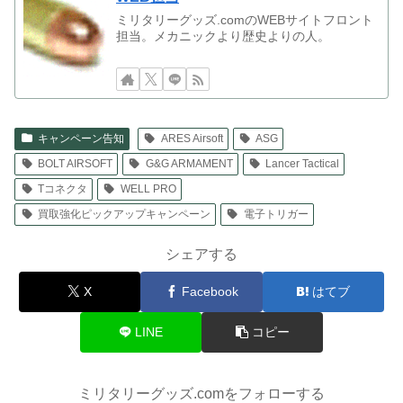
ミリタリーグッズ.comのWEBサイトフロント
担当。メカニックより歴史よりの人。
キャンペーン告知
ARES Airsoft
ASG
BOLT AIRSOFT
G&G ARMAMENT
Lancer Tactical
Tコネクタ
WELL PRO
買取強化ピックアップキャンペーン
電子トリガー
シェアする
X
Facebook
はてブ
LINE
コピー
ミリタリーグッズ.comをフォローする