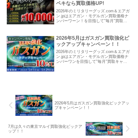
ペキなら買取価格UP!
2026年のミリタリーグッズ.com＆エアガ
ン.jpはエアガン・モデルガン買取価格ナ
ンバーワーン！を目指して"毎月"買取キ
ャンペーンを実施！3月は新キャンペーン
となる《完品》キャンペーンを開催する
ぞ！ただでさえ最も買取価格の高くなる
2026年5月はガスガン買取強化ピ
キャンペーン告知
「箱・説...
ックアップキャンペーン！！
2026年のミリタリーグッズ.com＆エアガ
ン.jpはエアガン・モデルガン買取価格ナ
ンバーワンを目指して"毎月"買取キャン
ペーンを実施！5月はガスガン全般をピッ
クアップ5月はなんと、ガスガンすべてが
買取強化対象！！！2026年 5月1日（金...
2026年5月はガスガン買取強化ピックアッ
プキャンペーン！！
7月は久々の東京マルイ買取強化ピックア
ップ！！