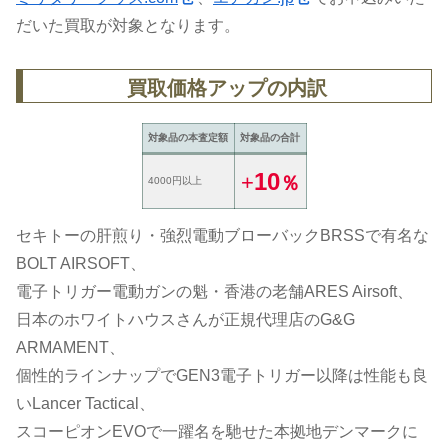
だいた買取が対象となります。
買取価格アップの内訳
対象品の本査定額
対象品の合計
10
+
％
4000円以上
セキトーの肝煎り・強烈電動ブローバックBRSSで有名な
BOLT AIRSOFT、
電子トリガー電動ガンの魁・香港の老舗ARES Airsoft、
日本のホワイトハウスさんが正規代理店のG&G
ARMAMENT、
個性的ラインナップでGEN3電子トリガー以降は性能も良
いLancer Tactical、
スコーピオンEVOで一躍名を馳せた本拠地デンマークに