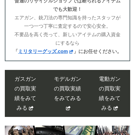
普通のリサイクルショップでは断られるアイテム
でも大歓迎！
エアガン、銃刀法の専門知識を持ったスタッフが
一つ一つ丁寧に査定するので安心安全。
不要品を高く売って、新しいアイテムの購入資金
にするなら
「
ミリタリーグッズ.com
」にお任せください。
ガスガン
モデルガン
電動ガン
の買取実
の買取実績
の買取実
績をみて
をみてみる
績をみて
みる
みる