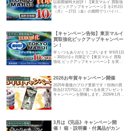
以前開催時大好評！【東京マルイ 買取強
化 ピックアップキャンペーン】を2月2日
（月）～27日（金）の期間でリバイバル
実施します。期間中はのガスガン・電動
ガン・エアガンの買取で、本査定額3,000
円以上となったものは最終的に+10％UP
でお支...
【キャンペーン告知】東京マルイ
エアガン買取情報局
買取強化ピックアップキャンペー
ン！
🌸 いつもありがとうございます 🌸9月1日
～30日の1ヶ月限定で【東京マルイ 買取
強化 ピックアップキャンペーン】を実施
します！期間中はのガスガン・電動ガ
ン・エアガンの買取で、本査定額3,000円
以上となったものは最終的に+10％UPで
2026お年賀キャンペーン開催
キャンペーン告知
お支...
2025年最後のブログ更新です！恒例の買
取合計3万円以上で選べる全員プレゼント
キャンペーンを開催します。2026年1月
30日までに事前査定をお申し込みの方が
対象となります!!【A】ホテイフーズ やき
とり たれ味×6【B】アロンアルフア プ
ロ...
3月は《完品》キャンペーン開
キャンペーン告知
催！ 箱・説明書・付属品がカン