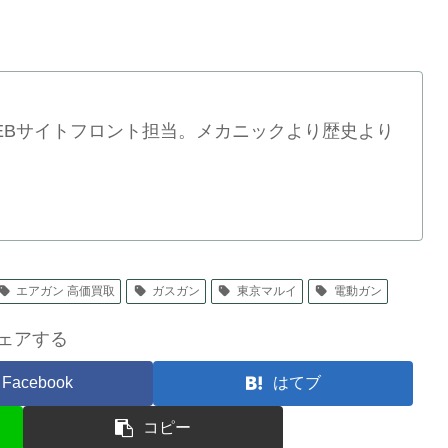
WEBサイトフロント担当。メカニックより歴史より
エアガン 高価買取
ガスガン
東京マルイ
電動ガン
ェアする
Facebook
はてブ
コピー