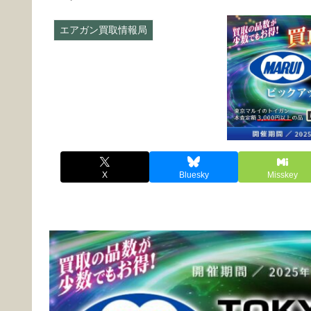
エアガン買取情報局
買取強化 東京マル
X
Bluesky
Misskey