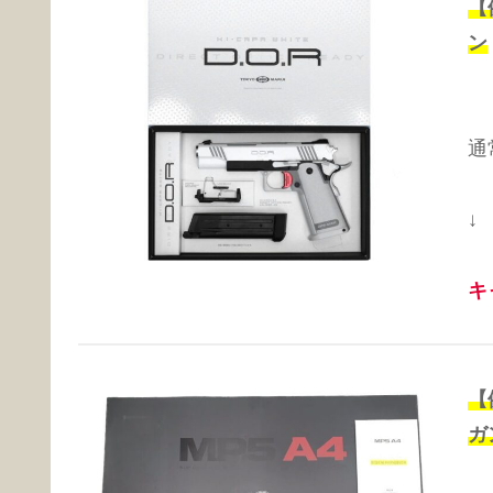
【
ン
通
↓
キ
【
ガ