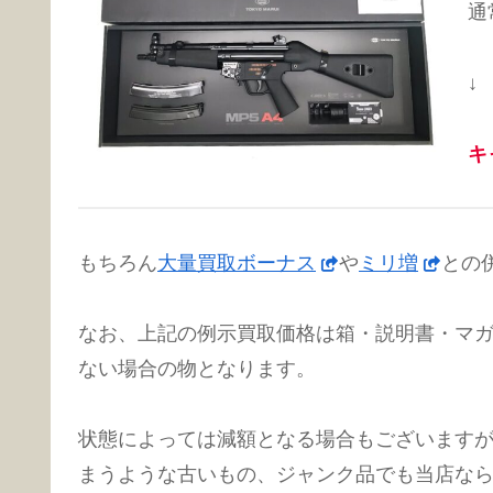
通
↓
キ
もちろん
大量買取ボーナス
や
ミリ増
との
なお、上記の例示買取価格は箱・説明書・マ
ない場合の物となります。
状態によっては減額となる場合もございます
まうような古いもの、ジャンク品でも当店な