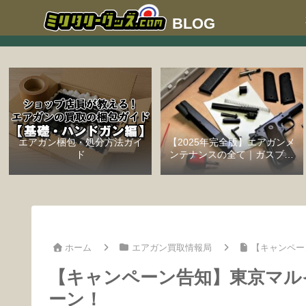
エアガン梱包・処分方法ガイ
【2025年完全版】エアガンメ
ド
ンテナンスの全て｜ガスブロ
ーバックハンドガン編
ホーム
エアガン買取情報局
【キャンペー
【キャンペーン告知】東京マル
ーン！