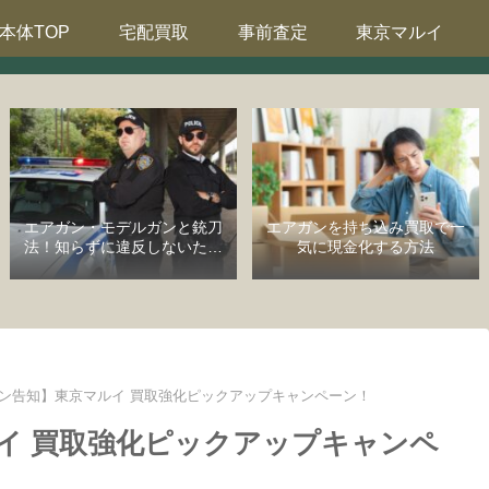
本体TOP
宅配買取
事前査定
東京マルイ
エアガン・モデルガンと銃刀
エアガンを持ち込み買取で一
法！知らずに違反しないため
気に現金化する方法
の完全ガイド
ン告知】東京マルイ 買取強化ピックアップキャンペーン！
イ 買取強化ピックアップキャンペ