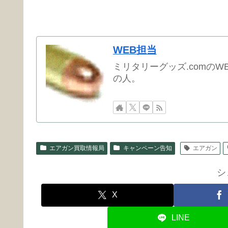
WEB担当
ミリタリーグッズ.comの
の人。
エアガン買取情報局
キャンペーン告知
エアガン
シ
X
LINE