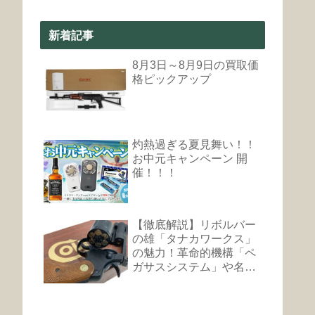
新着記事
8月3日～8月9日の買取価
格ピックアップ
灼熱過ぎる夏見舞い！！
お中元キャンペーン 開
催！！！
【徹底解説】リボルバー
の雄「タナカワークス」
の魅力！革命的機構「ペ
ガサスシステム」や名銃
まとめ