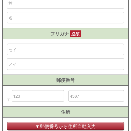
フリガナ
必須
郵便番号
〒
-
住所
▼郵便番号から住所自動入力