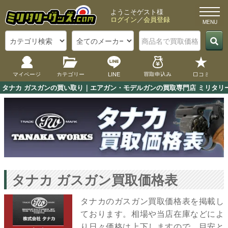
ようこそゲスト様
ログイン
／
会員登録
マイページ
カテゴリー
LINE
買取申込み
口コミ
タナカ ガスガンの買い取り｜エアガン・モデルガンの買取専門店 ミリタリー
タナカ ガスガン買取価格表
タナカのガスガン買取価格表を掲載し
ております。相場や当店在庫などによ
り日々価格は上下しますので、目安と