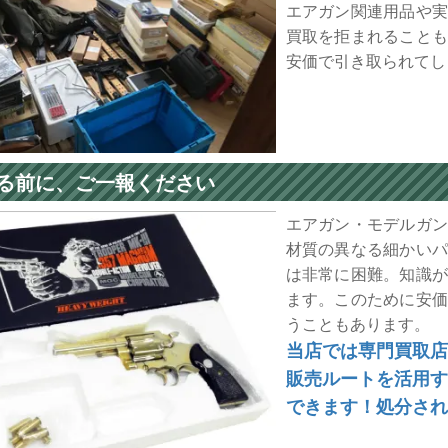
エアガン関連用品や
買取を拒まれること
安価で引き取られてし
る前に、ご一報ください
エアガン・モデルガ
材質の異なる細かい
は非常に困難。知識
ます。このために安
うこともあります。
当店では専門買取店
販売ルートを活用す
できます！処分され