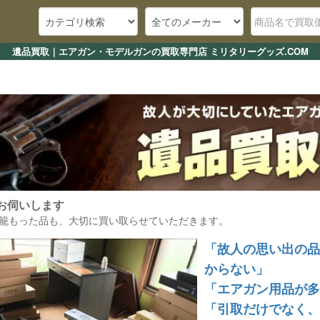
遺品買取｜エアガン・モデルガンの買取専門店 ミリタリーグッズ.COM
お伺いします
籠もった品も、大切に買い取らせていただきます。
「故人の思い出の品
からない」
「エアガン用品が多
「引取だけでなく、