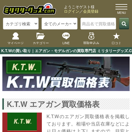
ようこそゲスト様
ログイン
／
会員登録
マイページ
カテゴリー
LINE
買取申込み
口コミ
K.T.Wの買い取り｜エアガン・モデルガンの買取専門店 ミリタリーグッズ.C
K.T.W エアガン買取価格表
K.T.Wのエアガン買取価格表を掲載し
ております。相場や当店在庫などによ
り日々価格は上下しますので、目安と