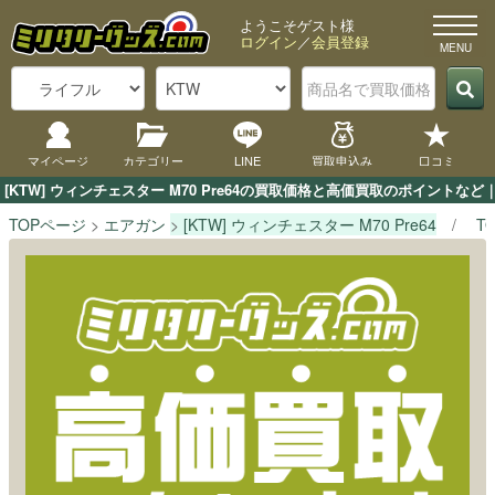
ようこそゲスト様
ログイン
／
会員登録
マイページ
カテゴリー
LINE
買取申込み
口コミ
[KTW] ウィンチェスター M70 Pre64の買取価格と高価買取のポイント
TOPページ
エアガン
[KTW] ウィンチェスター M70 Pre64
T