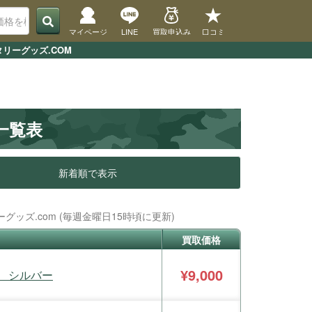
マイページ
LINE
買取申込み
口コミ
リーグッズ.COM
一覧表
新着順で表示
ッズ.com (毎週金曜日15時頃に更新)
買取価格
¥9,000
VY シルバー