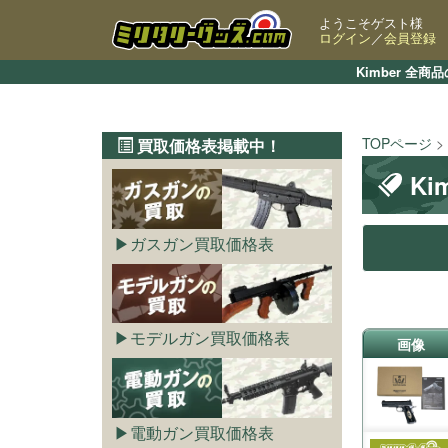
ようこそゲスト様
ログイン
／
会員登録
Kimber 
TOPページ
買取価格表掲載中！
K
ガスガン買取価格表
モデルガン買取価格表
画像
電動ガン買取価格表