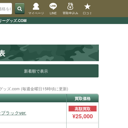
マイページ
LINE
買取申込み
口コミ
ーグッズ.COM
表
新着順で表示
ッズ.com (毎週金曜日15時頃に更新)
買取価格
高額買取
ラックver.
¥25,000