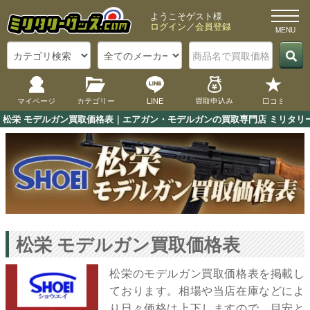
ようこそゲスト様
ログイン
／
会員登録
マイページ
カテゴリー
LINE
買取申込み
口コミ
松栄 モデルガン買取価格表｜エアガン・モデルガンの買取専門店 ミリタリー
松栄 モデルガン買取価格表
松栄のモデルガン買取価格表を掲載し
ております。相場や当店在庫などによ
り日々価格は上下しますので、目安と