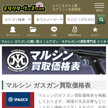
ようこそゲスト様
ログイン
／
会員登録
マイページ
カテゴリー
LINE
買取申込み
口コミ
マルシン ガスガンの買い取り｜エアガン・モデルガンの買取専門店 ミリタリ
マルシン ガスガン買取価格表
マルシンのガスガン買取価格表を掲載
しております。相場や当店在庫などに
より日々価格は上下しますので、目安