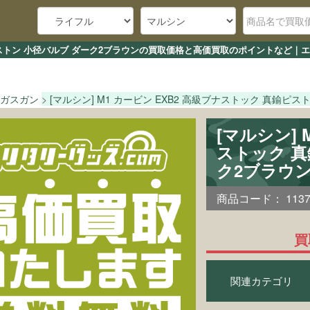
真鍮ピストン 小径バルブ ダーク2ブラウンの買取価格と高価買取のポイントなど
ガスガン
[マルシン] M1 カービン EXB2 高級ブナストック 真鍮ピ
[マルシン] 
ストック 真
ク2ブラウ
商品コード：
113
買
関連カテゴリ