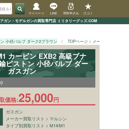
マイページ
LINE
買取申込み
口コミ
｜エアガン・モデルガンの買取専門店 ミリタリーグッズ.COM
ストン 小径バルブ ダーク2ブラウン
TOPページ
メーカー買取リスト
M1 カービン EXB2 高級ブナ
鍮ピストン 小径バルブ ダー
ン ガスガン
70
25,000
取価格:
円
ガスガン
メーカー買取リスト
>
マルシン
タイプ別買取リスト
>
M14/M1