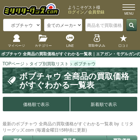
ようこそゲスト様
ログイン
／
会員登録
マイページ
カテゴリー
LINE
買取申込み
口コミ
ボブチャウ 全商品の買取価格がすぐわかる一覧表｜エアガン・モデルガンの買
TOPページ
タイプ別買取リスト
ボブチャウ
ボブチャウ 全商品の買取価格
がすぐわかる一覧表
価格順で表示
新着順で表示
最新のボブチャウ 全商品の買取価格がすぐわかる一覧表 by ミリタ
リーグッズ.com (毎週金曜日15時頃に更新)