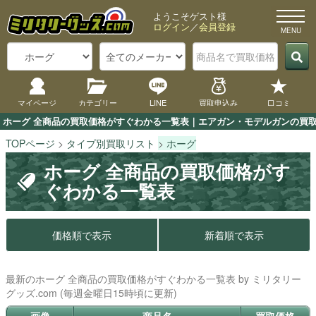
ようこそゲスト様
ログイン
／
会員登録
マイページ
カテゴリー
LINE
買取申込み
口コミ
ホーグ 全商品の買取価格がすぐわかる一覧表｜エアガン・モデルガンの買取専
TOPページ
タイプ別買取リスト
ホーグ
ホーグ 全商品の買取価格がす
ぐわかる一覧表
価格順で表示
新着順で表示
最新のホーグ 全商品の買取価格がすぐわかる一覧表 by ミリタリー
グッズ.com (毎週金曜日15時頃に更新)