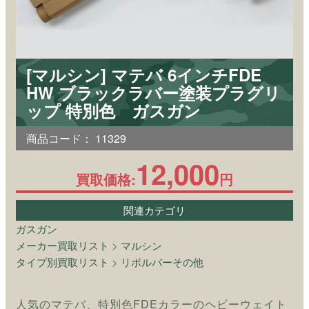
[マルシン] マテバ 6インチFDE
HW ブラックラバー塗装プラグリ
ップ 特別色 ガスガン
商品コード：
11329
12,000
買取価格:
円
関連カテゴリ
ガスガン
メーカー買取リスト
>
マルシン
タイプ別買取リスト
>
リボルバーその他
人気のマテバ、特別色FDEカラーのヘビーウェイト