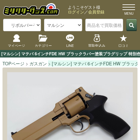
ようこそゲスト様
ログイン
／
会員登録
マイページ
カテゴリー
LINE
買取申込み
口コミ
[マルシン] マテバ 6インチFDE HW ブラックラバー塗装プラグリップ
TOPページ
ガスガン
[マルシン] マテバ 6インチFDE HW ブラ