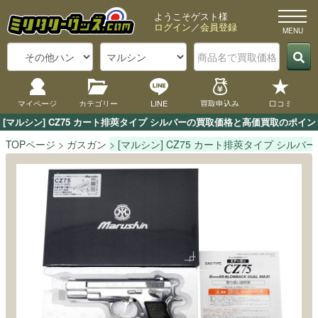
ようこそゲスト様
ログイン
／
会員登録
マイページ
カテゴリー
LINE
買取申込み
口コミ
[マルシン] CZ75 カート排莢タイプ シルバーの買取価格と高価買取のポ
TOPページ
ガスガン
[マルシン] CZ75 カート排莢タイプ シルバー