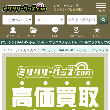
ようこそゲスト様
ログイン
／
会員登録
マイページ
カテゴリー
LINE
買取申込み
口コミ
[マルシン] SAA.45 キャバルリー ブラススタイル HW パールプラグ
TOPページ
ガスガン
[マルシン] SAA.45 キャバルリー ブラスス