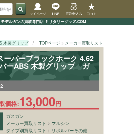
マイページ
LINE
買取申込み
口コミ
・モデルガンの買取専門店 ミリタリーグッズ.COM
BS 木製グリップ
TOPページ
メーカー買取リスト
マルシン
[
 スーパーブラックホーク 4.62
バーABS 木製グリップ ガ
22
13,000
取価格:
円
ガスガン
メーカー買取リスト
>
マルシン
タイプ別買取リスト
>
リボルバーその他