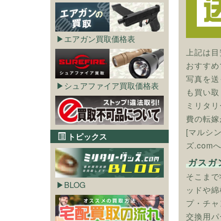
エアガン買取価格表
上記は目
おすすめ
写真を送
シュアファイア買取価格表
も買い取
ミリタリ
費の転嫁
[マルシ
トピックス
ズ.com
ガスガ
そこまで
BLOG
ッドや綿
プ・チャ
交換用パ