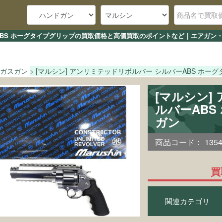
ーABS ホーグタイプグリップの買取価格と高価買取のポイントなど｜エアガン・
ガスガン
[マルシン] アンリミテッドリボルバー シルバーABS ホー
[マルシン]
ルバーAB
ガン
商品コード：
135
買
関連カテゴリ