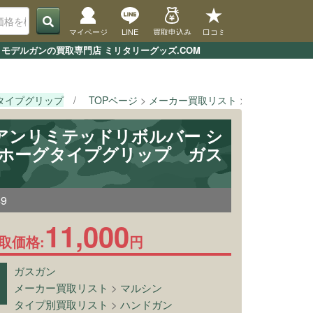
マイページ
LINE
買取申込み
口コミ
モデルガンの買取専門店 ミリタリーグッズ.COM
グタイプグリップ
TOPページ
メーカー買取リスト
マルシン
[
 アンリミテッドリボルバー シ
S ホーグタイプグリップ ガス
49
11,000
取価格:
円
ガスガン
メーカー買取リスト
>
マルシン
タイプ別買取リスト
>
ハンドガン