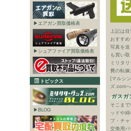
エアガン買取価格表
上記は目
おすすめ
写真を送
シュアファイア買取価格表
も買い取
ミリタリ
費の転嫁
[マルシ
トピックス
ズ.com
ガスガ
そこまで
BLOG
ッドや綿
プ・チャ
交換用パ