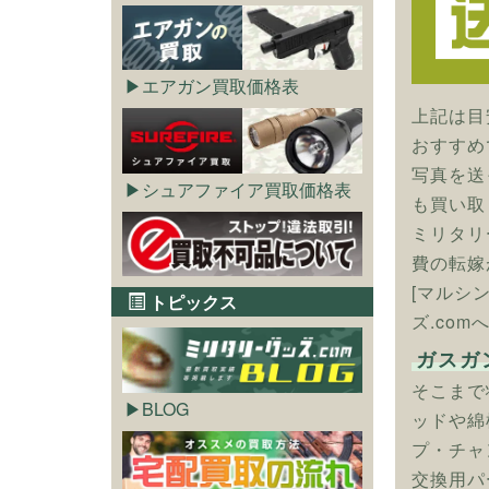
エアガン買取価格表
上記は目
おすすめ
写真を送
シュアファイア買取価格表
も買い取
ミリタリ
費の転嫁
[マルシ
トピックス
ズ.com
ガスガ
そこまで
BLOG
ッドや綿
プ・チャ
交換用パ