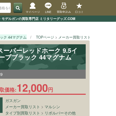
マイページ
LINE
買取申込み
口コミ
・モデルガンの買取専門店 ミリタリーグッズ.COM
ック 44マグナム
TOPページ
メーカー買取リスト
マルシン
 スーパーレッドホーク 9.5イ
ィープブラック 44マグナム
49
12,000
取価格:
円
ガスガン
メーカー買取リスト
>
マルシン
タイプ別買取リスト
>
リボルバーその他