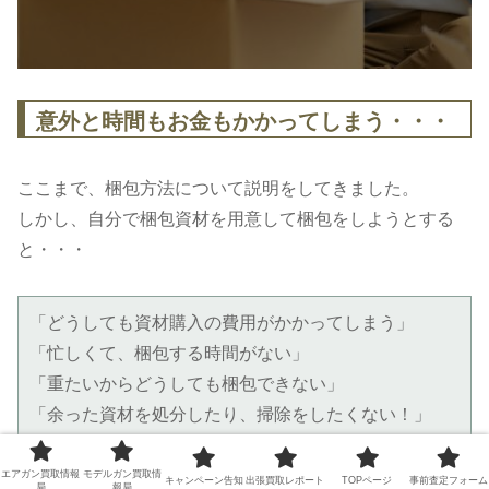
意外と時間もお金もかかってしまう・・・
ここまで、梱包方法について説明をしてきました。
しかし、自分で梱包資材を用意して梱包をしようとする
と・・・
「どうしても資材購入の費用がかかってしまう」
「忙しくて、梱包する時間がない」
「重たいからどうしても梱包できない」
「余った資材を処分したり、掃除をしたくない！」
「梱包資材にかかるお金が買取価格を超えるか
も・・・」
エアガン買取情報
モデルガン買取情
キャンペーン告知
出張買取レポート
TOPページ
事前査定フォーム
局
報局