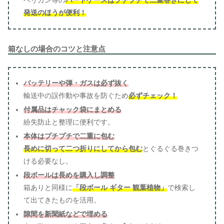
ペリカン等の
ハードケースはプチプチで二重巻きにして
発送のほうが便利！
箱なしの場合のコツと注意点
バッテリーや弾・ガスは必ず抜く
輸送中の誤作動や事故を防ぐため
必ずチェック！
付属品はチャック袋にまとめる
紛失防止と整理に便利です。
本体はプチプチで二重に包む
長めに切って二つ折りにしてから包む
とぐるぐる巻きつ
ける必要なし。
段ボールは長めを購入し調整
箱ありと同様に
「段ボール ギター 観葉植物」
で検索し
て出てきたものを活用。
隙間を新聞紙などで埋める