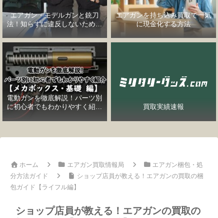
エアガン・モデルガンと銃刀
エアガンを持ち込み買取で一気
法！知らずに違反しないための
に現金化する方法
完全ガイド
電動ガンを徹底解説！パーツ別
に初心者でもわかりやすく紹介
買取実績速報
【メカボックス・基礎編】
ホーム
エアガン買取情報局
エアガン梱包・処
分方法ガイド
ショップ店員が教える！エアガンの買取の梱
包ガイド【ライフル編】
ショップ店員が教える！エアガンの買取の