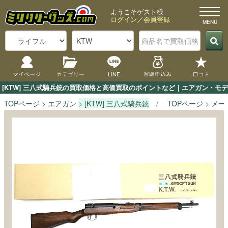
ようこそゲスト様
ログイン
／
会員登録
マイページ
カテゴリー
LINE
買取申込み
口コミ
[KTW] 三八式騎兵銃の買取価格と高価買取のポイントなど｜エアガン・モデ
TOPページ
エアガン
[KTW] 三八式騎兵銃
TOPページ
メー