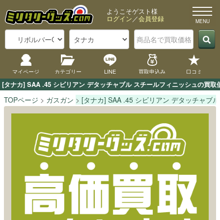
ようこそゲスト様
ログイン
／
会員登録
マイページ
カテゴリー
LINE
買取申込み
口コミ
[タナカ] SAA .45 シビリアン デタッチャブル スチールフィニッシュ
TOPページ
ガスガン
[タナカ] SAA .45 シビリアン デタッチャ