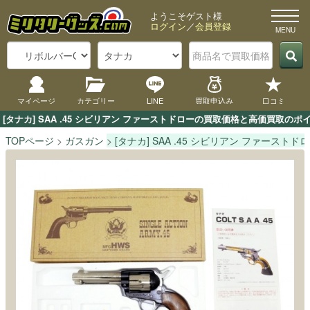
ようこそゲスト様
ログイン
／
会員登録
マイページ
カテゴリー
LINE
買取申込み
口コミ
[タナカ] SAA .45 シビリアン ファーストドローの買取価格と高価買取
TOPページ
ガスガン
[タナカ] SAA .45 シビリアン ファーストド