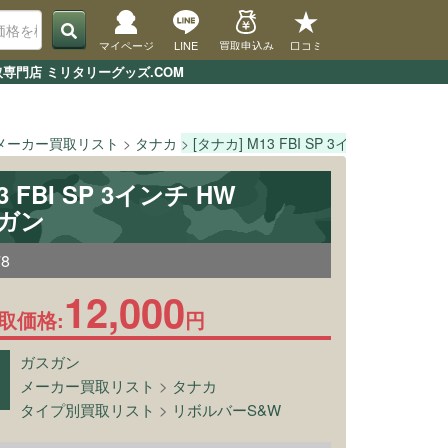
マイページ
LINE
買取申込み
口コミ
買取専門店 ミリタリーグッズ.COM
メーカー買取リスト
タナカ
[タナカ] M13 FBI SP 3インチ HW Ver.3
3 FBI SP 3インチ HW
スガン
78
12,000
取価格:
円
ガスガン
メーカー買取リスト
>
タナカ
タイプ別買取リスト
>
リボルバーS&W