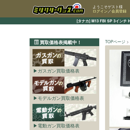
ようこそゲスト様
ログイン
／
会員登録
[タナカ] M13 FBI SP 
TOPページ
買取価格表掲載中！
ガスガン買取価格表
モデルガン買取価格表
電動ガン買取価格表