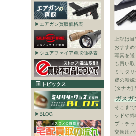
エアガン買取価格表
上記は目
おすすめ
シュアファイア買取価格表
写真を送
も買い取
ミリタリ
費の転嫁
トピックス
[タナカ]
ガスガ
そこまで
BLOG
ッドや綿
プ・チャ
交換用パ