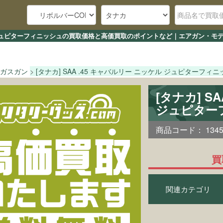
ッケル ジュピターフィニッシュの買取価格と高価買取のポイントなど｜エアガン・モ
ガスガン
[タナカ] SAA .45 キャバルリー ニッケル ジュピターフィ
[タナカ] S
ジュピター
商品コード：
134
買
関連カテゴリ