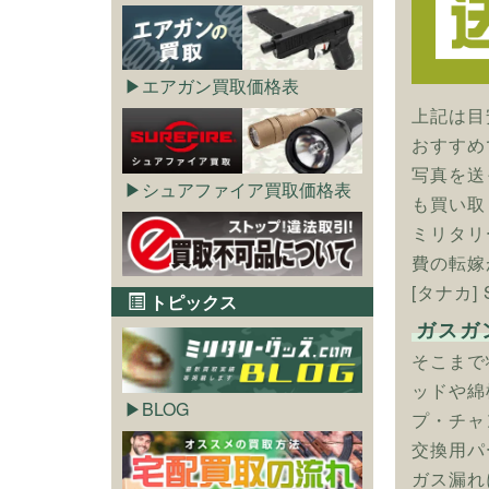
エアガン買取価格表
上記は目
おすすめ
写真を送
シュアファイア買取価格表
も買い取
ミリタリ
費の転嫁
[タナカ
トピックス
ガスガ
そこまで
ッドや綿
BLOG
プ・チャ
交換用パ
ガス漏れ