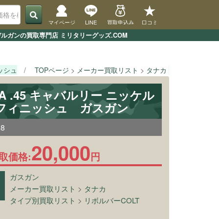
マイページ
LINE
買取申込み
口コミ
デルガンの買取専門店 ミリタリーグッズ.COM
ニッシュ
TOPページ
メーカー買取リスト
タナカ
[タナカ] SA
AA .45 キャバルリー ニッケル
フィニッシュ ガスガン
58
20,000
取価格:
円
ガスガン
メーカー買取リスト
>
タナカ
タイプ別買取リスト
>
リボルバーCOLT