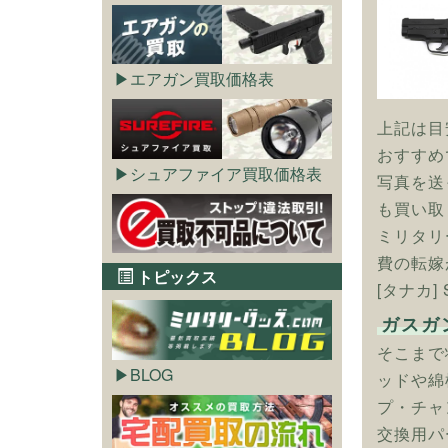
エアガン買取価格表
上記は目
おすすめ
シュアファイア買取価格表
写真を送
も買い取
ミリタリ
費の転嫁
トピックス
[タナカ]
ガスガ
そこまで
BLOG
ッドや綿
プ・チャ
交換用パ