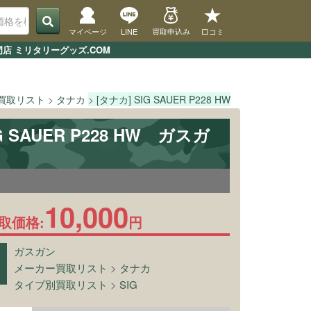
マイページ
LINE
買取申込み
口コミ
門店 ミリタリーグッズ.COM
買取リスト
タナカ
[タナカ] SIG SAUER P228 HW
TOPページ
G SAUER P228 HW ガスガ
1
10,000
取価格:
円
ガスガン
メーカー買取リスト
>
タナカ
タイプ別買取リスト
>
SIG