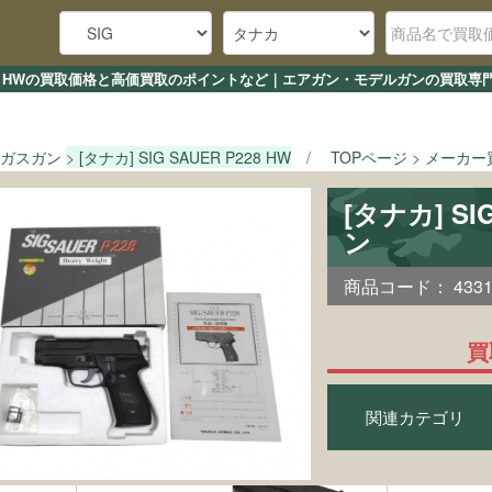
R P228 HWの買取価格と高価買取のポイントなど｜エアガン・モデルガンの買取専
ガスガン
[タナカ] SIG SAUER P228 HW
TOPページ
メーカー
[タナカ] SI
ン
商品コード：
433
買
関連カテゴリ