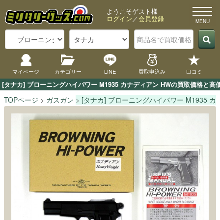
ようこそゲスト様
ログイン
／
会員登録
マイページ
カテゴリー
LINE
買取申込み
口コミ
[タナカ] ブローニングハイパワー M1935 カナディアン HWの買取価格
TOPページ
ガスガン
[タナカ] ブローニングハイパワー M1935 カ