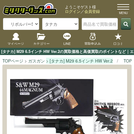
ようこそゲスト様
ログイン
／
会員登録
マイページ
カテゴリー
LINE
買取申込み
口コミ
[タナカ] M29 6.5インチ HW Ver.2の買取価格と高価買取のポイント
TOPページ
ガスガン
[タナカ] M29 6.5インチ HW Ver.2
TOP