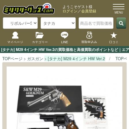
ようこそゲスト様
ログイン
／
会員登録
マイページ
カテゴリー
LINE
買取申込み
口コミ
[タナカ] M29 4インチ HW Ver.2の買取価格と高価買取のポイントなど
TOPページ
ガスガン
[タナカ] M29 4インチ HW Ver.2
TOPペ