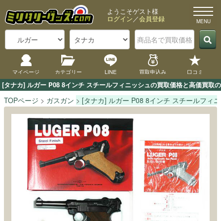
ようこそゲスト様
ログイン
／
会員登録
マイページ
カテゴリー
LINE
買取申込み
口コミ
[タナカ] ルガー P08 8インチ スチールフィニッシュの買取価格と高価買
TOPページ
ガスガン
[タナカ] ルガー P08 8インチ スチールフィ