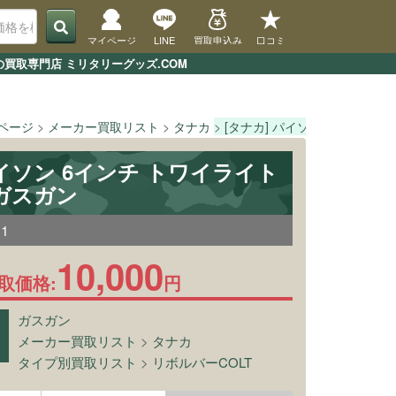
マイページ
LINE
買取申込み
口コミ
買取専門店 ミリタリーグッズ.COM
Pページ
メーカー買取リスト
タナカ
[タナカ] パイソン 6インチ 
パイソン 6インチ トワイライト
ガスガン
11
10,000
取価格:
円
ガスガン
メーカー買取リスト
>
タナカ
タイプ別買取リスト
>
リボルバーCOLT