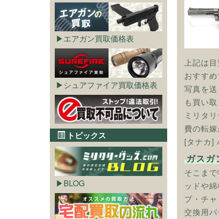
エアガン買取価格表
上記は目
おすすめ
シュアファイア買取価格表
写真を送
も買い取
ミリタリ
費の転嫁
トピックス
[タナカ
ガスガ
そこまで
BLOG
ッドや綿
プ・チャ
交換用パ