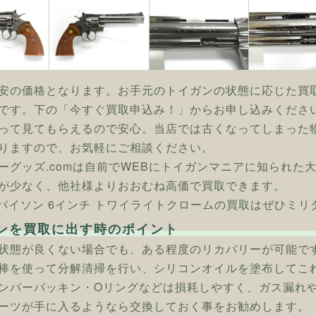
安の価格となります。お手元のトイガンの状態に応じた買
です。下の「今すぐ買取申込み！」からお申し込みくださ
って見てもらえるので安心。当店では古くなってしまった
りますので、お気軽にご相談ください。
ーグッズ.comは自前でWEBにトイガンマニアに知られた
が少なく、他社様よりおおむね高価で買取できます。
] パイソン 6インチ トワイライトクロームの買取はぜひミリ
ンを買取に出す時のポイント
状態が良くない場合でも、ある程度のリカバリーが可能で
棒を使って分解清掃を行い、シリコンオイルを塗布してこ
ンバーパッキン・Oリングなどは損耗しやすく、ガス漏れ
ーツが手に入るようなら交換しておく事をお勧めします。