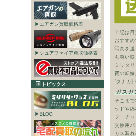
エアガン買取価格表
上記は目
おすすめ
写真を送
シュアファイア買取価格表
も買い取
ミリタリ
費の転嫁
[タナカ]
トピックス
ガスガ
そこまで
ッドや綿
BLOG
プ・チャ
交換用パ
ガス漏れ