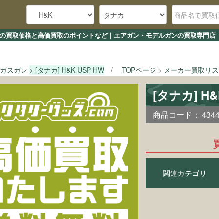
SP HWの買取価格と高価買取のポイントなど｜エアガン・モデルガンの買取専門店 
ガスガン
[タナカ] H&K USP HW
TOPページ
メーカー買取リス
[タナカ] H
商品コード：
434
関連カテゴリ