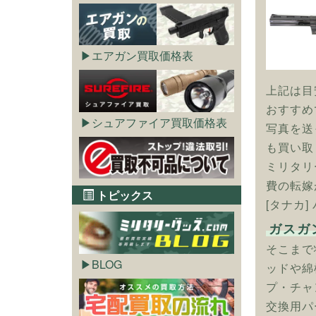
エアガン買取価格表
上記は目
おすすめ
シュアファイア買取価格表
写真を送
も買い取
ミリタリ
費の転嫁
トピックス
[タナカ
ガスガ
そこまで
BLOG
ッドや綿
プ・チャ
交換用パ