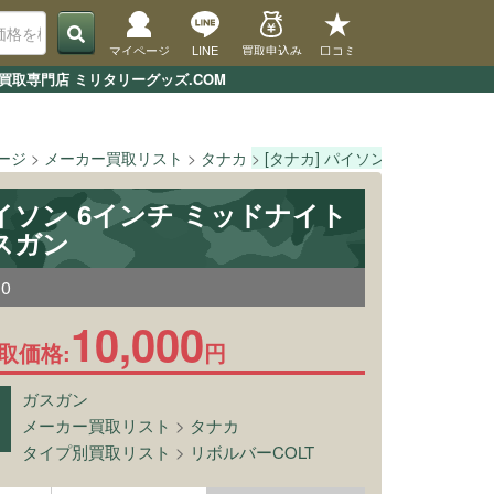
マイページ
LINE
買取申込み
口コミ
買取専門店 ミリタリーグッズ.COM
ページ
メーカー買取リスト
タナカ
[タナカ] パイソン 6インチ ミ
パイソン 6インチ ミッドナイト
スガン
10
10,000
取価格:
円
ガスガン
メーカー買取リスト
>
タナカ
タイプ別買取リスト
>
リボルバーCOLT