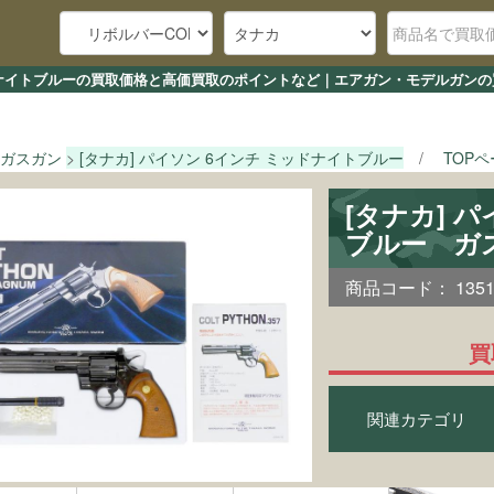
ッドナイトブルーの買取価格と高価買取のポイントなど｜エアガン・モデルガンの
ガスガン
[タナカ] パイソン 6インチ ミッドナイトブルー
TOP
[タナカ] 
ブルー ガ
商品コード：
135
買
関連カテゴリ