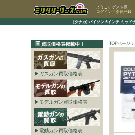
ようこそゲスト様
ログイン
／
会員登録
[タナカ] パイソン 6インチ ミ
TOPページ
買取価格表掲載中！
ガスガン買取価格表
モデルガン買取価格表
電動ガン買取価格表