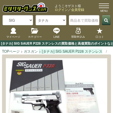
ようこそゲスト様
ログイン
／
会員登録
マイページ
カテゴリー
LINE
買取申込み
口コミ
[タナカ] SIG SAUER P228 ステンレスの買取価格と高価買取のポイン
TOPページ
ガスガン
[タナカ] SIG SAUER P228 ステンレス