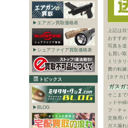
エアガン買取価格表
上記は目
おすすめ
写真を送
シュアファイア買取価格表
も買い取
ミリタリ
費の転嫁
[タナカ
トピックス
ガスガ
そこまで
ッドや綿
BLOG
プ・チャ
交換用パ
ガス漏れ