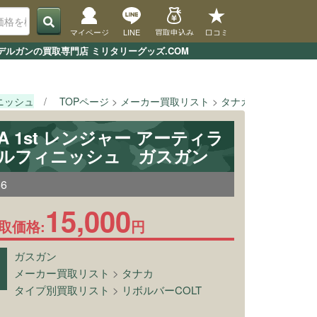
マイページ
LINE
買取申込み
口コミ
モデルガンの買取専門店 ミリタリーグッズ.COM
ィニッシュ
TOPページ
メーカー買取リスト
タナカ
[タナカ] 
AA 1st レンジャー アーティラ
ケルフィニッシュ ガスガン
56
15,000
取価格:
円
ガスガン
メーカー買取リスト
>
タナカ
タイプ別買取リスト
>
リボルバーCOLT