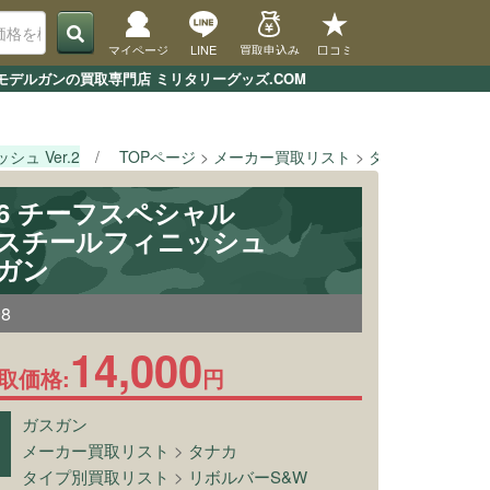
マイページ
LINE
買取申込み
口コミ
ン・モデルガンの買取専門店 ミリタリーグッズ.COM
シュ Ver.2
TOPページ
メーカー買取リスト
タナカ
[タナカ]
M36 チーフスペシャル
th スチールフィニッシュ
スガン
98
14,000
取価格:
円
ガスガン
メーカー買取リスト
>
タナカ
タイプ別買取リスト
>
リボルバーS&W