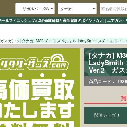
ith スチールフィニッシュ Ver.2の買取価格と高価買取のポイントなど｜エアガ
ガスガン
[タナカ] M36 チーフスペシャル LadySmith スチールフィニッ
[タナカ] 
LadySmi
Ver.2 ガ
商品コード：
128
買
関連カテゴリ