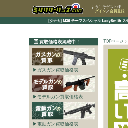
ようこそゲスト様
ログイン
／
会員登録
[タナカ] M36 チーフスペシャル LadySm
TOPページ
買取価格表掲載中！
ガスガン買取価格表
モデルガン買取価格表
電動ガン買取価格表