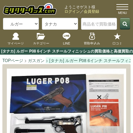
ようこそゲスト様
ログイン
／
会員登録
マイページ
カテゴリー
LINE
買取申込み
口コミ
[タナカ] ルガー P08 6インチ スチールフィニッシュの買取価格と高価買
TOPページ
ガスガン
[タナカ] ルガー P08 6インチ スチールフィ