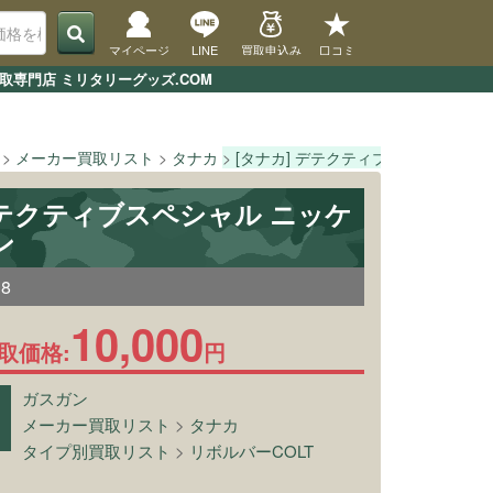
マイページ
LINE
買取申込み
口コミ
専門店 ミリタリーグッズ.COM
メーカー買取リスト
タナカ
[タナカ] デテクティブスペシャル ニ
デテクティブスペシャル ニッケ
ン
38
10,000
取価格:
円
ガスガン
メーカー買取リスト
>
タナカ
タイプ別買取リスト
>
リボルバーCOLT