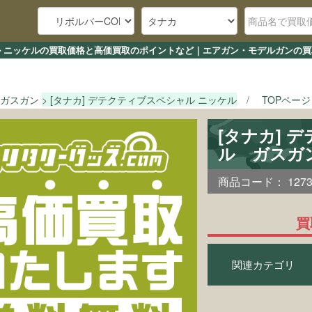
ャル ニッケルの買取価格と高価買取のポイントなど｜エアガン・モデルガンの買取
ガスガン
[タナカ] デテクティブスペシャル ニッケル
TOPページ
[タナカ] 
ル ガスガ
商品コード：
127
買
関連カテゴリ