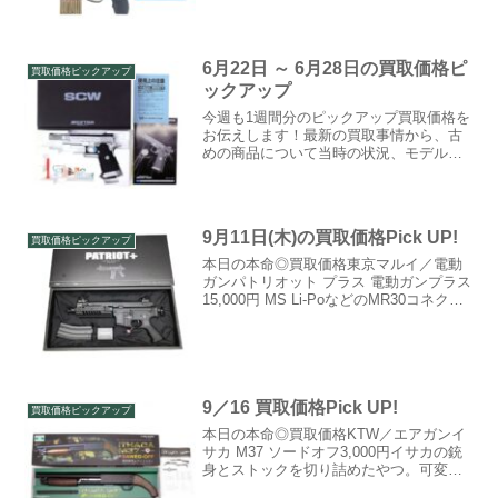
情から、古めの商品について当時の状
況、モデルアップ元の実銃についての解
説なども短くではありますが書いていき
ますので、買取を出...
6月22日 ～ 6月28日の買取価格ピ
買取価格ピックアップ
ックアップ
今週も1週間分のピックアップ買取価格を
お伝えします！最新の買取事情から、古
めの商品について当時の状況、モデルア
ップ元の実銃についての解説なども短く
ではありますが書いていきますので、買
取を出す予定がない方もぜひ見ていって
ください。月曜の買取価...
9月11日(木)の買取価格Pick UP!
買取価格ピックアップ
本日の本命◎買取価格東京マルイ／電動
ガンパトリオット プラス 電動ガンプラス
15,000円 MS Li-PoなどのMR30コネクタ
ーリポバッテリーに対応した「電動ガン
プラス」の第2弾です。詳しくはこちら本
日の相手△買取価格KSC／ガスガンM...
9／16 買取価格Pick UP!
買取価格ピックアップ
本日の本命◎買取価格KTW／エアガンイ
サカ M37 ソードオフ3,000円イサカの銃
身とストックを切り詰めたやつ。可変ホ
ップ仕様・固定ホップ仕様ともに買取し