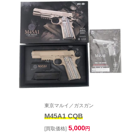
東京マルイ／ガスガン
M45A1 CQB
5,000
[買取価格]
円