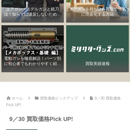
エアガン・モデルガンと銃刀
エアガンを持ち込み買取で一気
法！知らずに違反しないための
に現金化する方法
完全ガイド
電動ガンを徹底解説！パーツ別
に初心者でもわかりやすく紹介
買取実績速報
【メカボックス・基礎編】
ホーム
買取価格ピックアップ
9／30 買取価格
Pick UP!
9／30 買取価格Pick UP!