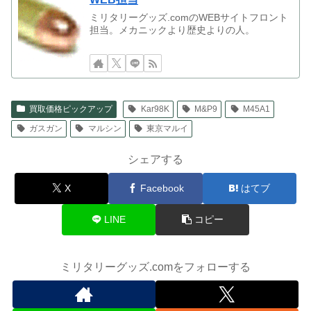
ミリタリーグッズ.comのWEBサイトフロント
担当。メカニックより歴史よりの人。
買取価格ピックアップ
Kar98K
M&P9
M45A1
ガスガン
マルシン
東京マルイ
シェアする
X
Facebook
はてブ
LINE
コピー
ミリタリーグッズ.comをフォローする