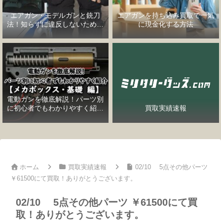
エアガン・モデルガンと銃刀
エアガンを持ち込み買取で一気
法！知らずに違反しないための
に現金化する方法
完全ガイド
電動ガンを徹底解説！パーツ別
に初心者でもわかりやすく紹介
買取実績速報
【メカボックス・基礎編】
ホーム
買取実績速報
02/10 5点その他パーツ
￥61500にて買取！ありがとうございます。
02/10 5点その他パーツ ￥61500にて買
取！ありがとうございます。