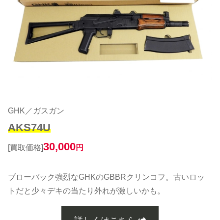
GHK／ガスガン
AKS74U
30,000
[買取価格]
円
ブローバック強烈なGHKのGBBRクリンコフ。古いロッ
トだと少々デキの当たり外れが激しいかも。