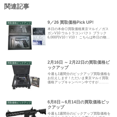
関連記事
9／26 買取価格Pick UP!
買取価格ピックアップ
本日の本命◎買取価格東京マルイ／ガス
ガンV10 ウルトラコンパクト ブラック
6,000円V10！V10！ こちらは昨日の物の
色違い。名前の由来となった10個の穴は
発射時の余剰なガスを上に向けて放出す
ることで、コンパクト.45ACP特有の強
烈...
2月16日 ～ 2月22日の買取価格ピ
買取価格ピックアップ
ックアップ
今週も1週間分のピックアップ買取価格を
お伝えします！ただいま東京マルイ買取
価格アップキャンペーン中ですが……東
京マルイ商品で買取価格アップしたもの
がけっこうあります！！ナンデ？と言わ
れましても欲しいものは欲しいとし
か……。月曜の買取価格ピッ...
6月8日～6月14日の買取価格ピッ
買取価格ピックアップ
クアップ
今週も1週間分のピックアップ買取価格を