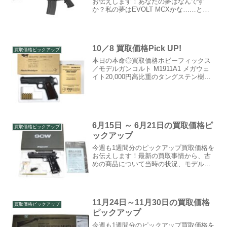
お伝えします！あなたの夢はなんです
か？私の夢はEVOLT MCXかな……とい
うわけで今週は待望のEVOLT掲載など、
新掲載＆価格UP満載です！最新の買取事
情から、古めの商品について当時の状
況、モデルアッ...
10／8 買取価格Pick UP!
買取価格ピックアップ
本日の本命◎買取価格ホビーフィックス
／モデルガンコルト M1911A1 メガウェ
イト20,000円高比重のタングステン樹脂
を使うことで実銃並の重量感を実現した
メガウェイトモデル。詳しくはこちら本
日の相手△買取価格KSC／電動ガンT6
TEG...
6月15日 ～ 6月21日の買取価格ピ
買取価格ピックアップ
ックアップ
今週も1週間分のピックアップ買取価格を
お伝えします！最新の買取事情から、古
めの商品について当時の状況、モデルア
ップ元の実銃についての解説なども短く
ではありますが書いていきますので、買
取を出す予定がない方もぜひ見ていって
ください。月曜の買取価...
11月24日～11月30日の買取価格
買取価格ピックアップ
ピックアップ
今週も1週間分のピックアップ買取価格を