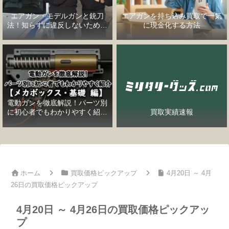
エアガン・モデルガンと銃刀
エアガンを持ち込み買取で一気
法！知らずに違反しないための
に現金化する方法
完全ガイド
電動ガンを徹底解説！パーツ別
に初心者でもわかりやすく紹介
買取実績速報
【メカボックス・基礎編】
ホーム
買取価格ピックアップ
4月20日 ～ 4月
26日の買取価格ピックアップ
4月20日 ～ 4月26日の買取価格ピックアッ
プ