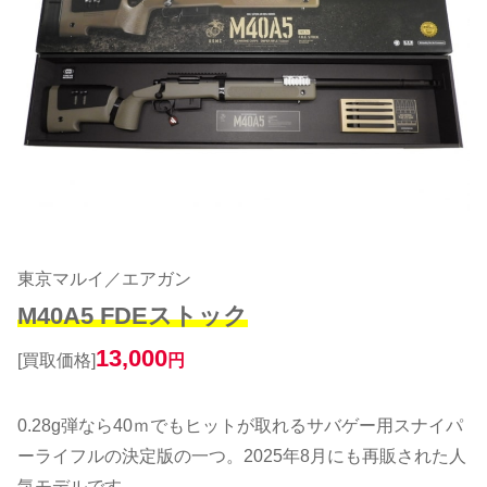
東京マルイ／エアガン
M40A5 FDEストック
13,000
[買取価格]
円
0.28g弾なら40ｍでもヒットが取れるサバゲー用スナイパ
ーライフルの決定版の一つ。2025年8月にも再販された人
気モデルです。