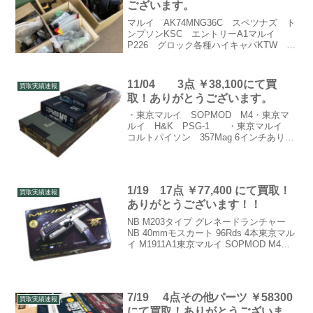
ございます。
マルイ AK74MNG36C スペツナズ ト
ンプソンKSC エントリーA1マルイ
P226 グロック各種ハイキャパKTW イ
サカなどありがとうございます！
11/04 3点 ￥38,100にて買
買取実績速報
取！ありがとうございます。
・東京マルイ SOPMOD M4・東京マ
ルイ H&K PSG-1 ・東京マルイ
コルトパイソン 357Mag 6インチありが
とうございました。
1/19 17点 ￥77,400 にて買取！
買取実績速報
ありがとうございます！！
NB M203タイプ グレネードランチャー
NB 40mmモスカート 96Rds 4本東京マル
イ M1911A1東京マルイ SOPMOD M4東
京マルイ MP7A1 スペアマガジン 6本NB
MP7マガジン用FASTマガジンホルスター
レプリカ...
7/19 4点その他パーツ ￥58300
買取実績速報
にて買取！ありがとうございま