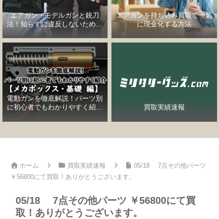
エアガン・モデルガンと銃刀
エアガンを持ち込み買取で一気
法！知らずに違反しないための
に現金化する方法
完全ガイド
電動ガンを徹底解説！パーツ別
に初心者でもわかりやすく紹介
買取実績速報
【メカボックス・基礎編】
ホーム
買取実績速報
05/18 7点その他パーツ
￥56800にて買取！ありがとうございます。
05/18 7点その他パーツ ￥56800にて買
取！ありがとうございます。